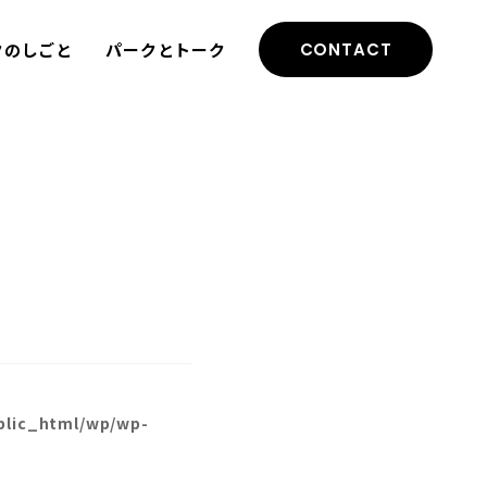
クのしごと
パークとトーク
CONTACT
blic_html/wp/wp-