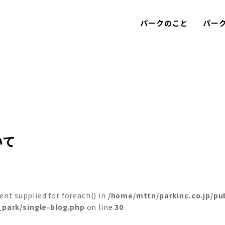
パークのこと
パー
いて
ent supplied for foreach() in
/home/mttn/parkinc.co.jp/pu
park/single-blog.php
on line
30